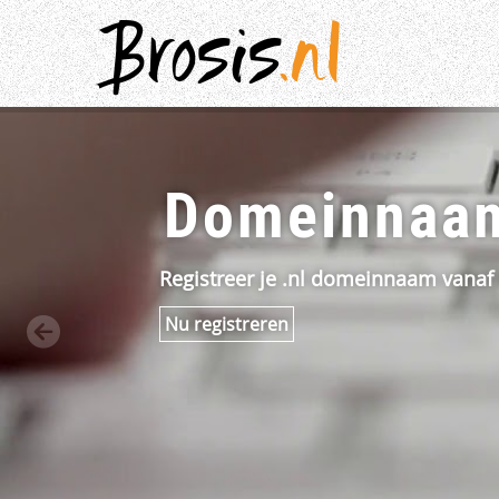
Brosis
.nl
Brosis
.nl
Domeinnaam
Registreer je .nl domeinnaam vanaf 
Nu registreren