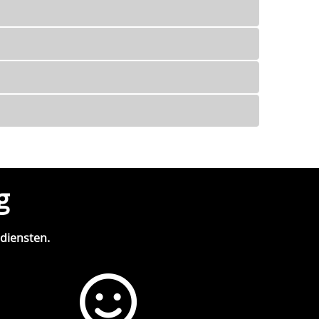
g
 diensten.