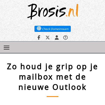
Brosis
.nl
Brosis
.nl
Check Domeinnaam
Check Domeinnaam
Zo houd je grip op je
mailbox met de
nieuwe Outlook