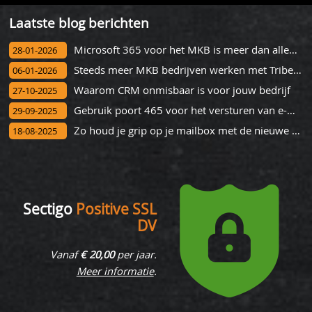
Laatste blog berichten
Microsoft 365 voor het MKB is meer dan alleen mail
28-01-2026
Steeds meer MKB bedrijven werken met Tribe CRM na succesvol onbo
06-01-2026
Waarom CRM onmisbaar is voor jouw bedrijf
27-10-2025
Gebruik poort 465 voor het versturen van e-mail
29-09-2025
Zo houd je grip op je mailbox met de nieuwe Outlook
18-08-2025
Sectigo
Positive SSL
DV
Vanaf
€ 20,00
per jaar.
Meer informatie
.