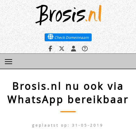
Brosis
.nl
Brosis
.nl
Check Domeinnaam
Check Domeinnaam
Brosis.nl nu ook via
WhatsApp bereikbaar
geplaatst op: 31-05-2019